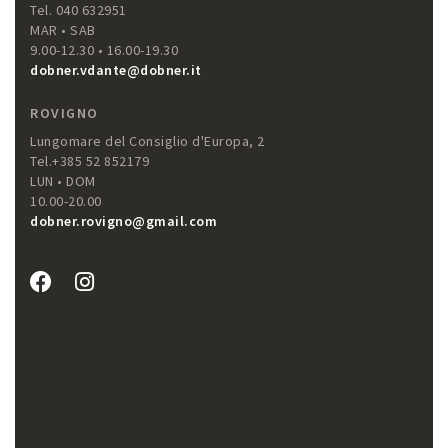
Tel. 040 632951
MAR • SAB
9.00-12.30 • 16.00-19.30
dobner.vdante@dobner.it
ROVIGNO
Lungomare del Consiglio d'Europa, 2
Tel.+385 52 852179
LUN • DOM
10.00-20.00
dobner.rovigno@gmail.com