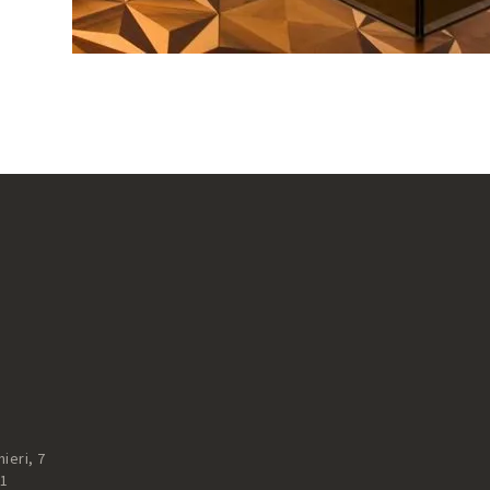
ieri, 7
51