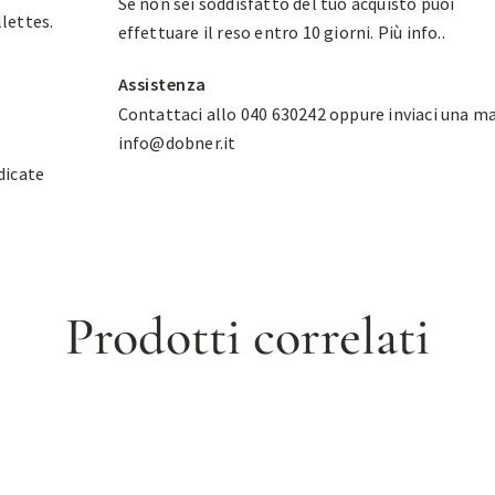
Se non sei soddisfatto del tuo acquisto puoi
llettes.
effettuare il reso entro 10 giorni.
Più info.
.
Assistenza
Contattaci allo 040 630242 oppure inviaci una ma
info@dobner.it
dicate
Prodotti correlati