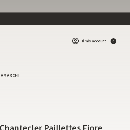
Il mio account
0
CA
MARCHI
Chantecler Paillettes Fiore