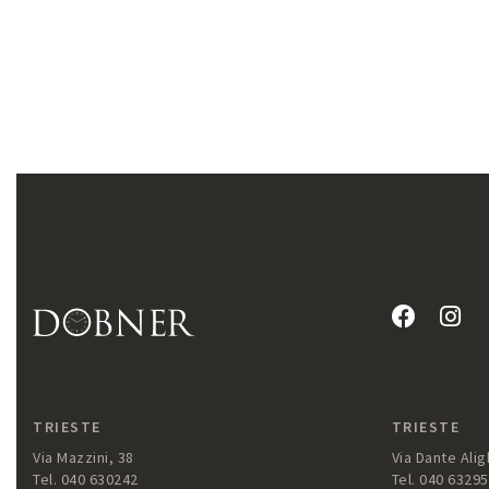
TRIESTE
TRIESTE
Via Mazzini, 38
Via Dante Aligh
Tel. 040 630242
Tel. 040 6329