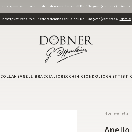
I nostri punti vendita di Trieste resteranno chiusi dall'8 al 18 agosto (compresi).
Dismiss
I nostri punti vendita di Trieste resteranno chiusi dall'8 al 18 agosto (compresi).
Dismiss
I
COLLANE
ANELLI
BRACCIALI
ORECCHINI
CIONDOLI
OGGETTISTI
Home
Anelli
›
Anello 