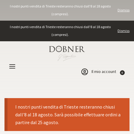
I nostri punti vendita di Trieste resteranno chiusi dall'8 al 18 agosto
Dismiss
(compresi).
I nostri punti vendita di Trieste resteranno chiusi dall'8 al 18 agosto
Dismiss
(compresi).
Il mio account
0
I nostri punti vendita di Trieste resteranno chiusi
dall'8 al 18 agosto. Sarà possibile effettuare ordini a
partire dal 25 agosto.