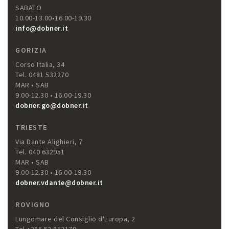
SABATO
10.00-13.00•16.00-19.30
info@dobner.it
GORIZIA
Corso Italia, 34
Tel. 0481 532270
MAR • SAB
9.00-12.30 • 16.00-19.30
dobner.go@dobner.it
TRIESTE
Via Dante Alighieri, 7
Tel. 040 632951
MAR • SAB
9.00-12.30 • 16.00-19.30
dobner.vdante@dobner.it
ROVIGNO
Lungomare del Consiglio d'Europa, 2