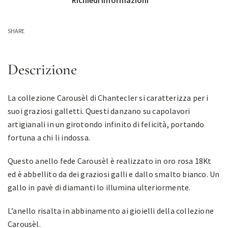
Richiedi informazioni
SHARE
Descrizione
La collezione Carousèl di Chantecler si caratterizza per i
suoi graziosi galletti. Questi danzano su capolavori
artigianali in un girotondo infinito di felicità, portando
fortuna a chi li indossa.
Questo anello fede Carousèl è realizzato in oro rosa 18Kt
ed è abbellito da dei graziosi galli e dallo smalto bianco. Un
gallo in pavè di diamanti lo illumina ulteriormente.
L’anello risalta in abbinamento ai gioielli della collezione
Carousèl.