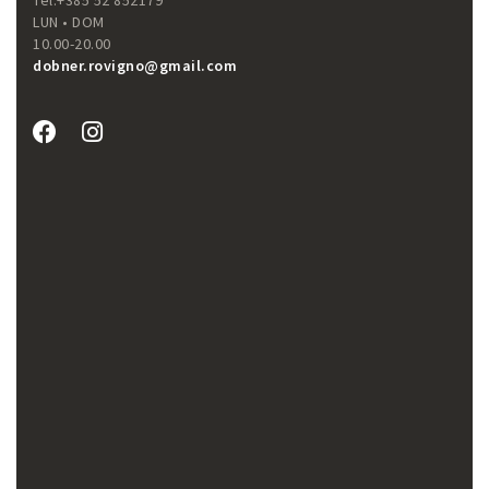
Tel.+385 52 852179
LUN • DOM
10.00-20.00
dobner.rovigno@gmail.com