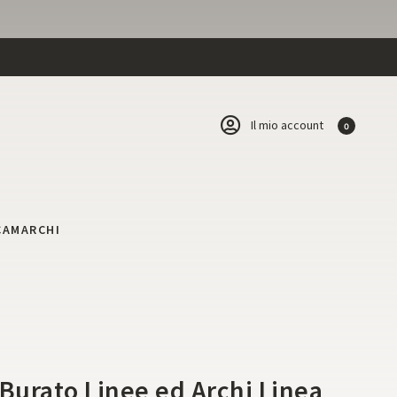
Il mio account
0
CA
MARCHI
 Burato Linee ed Archi Linea