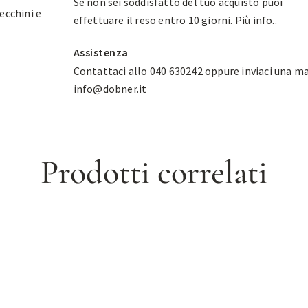
Se non sei soddisfatto del tuo acquisto puoi
ecchini e
effettuare il reso entro 10 giorni.
Più info.
.
Assistenza
Contattaci allo 040 630242 oppure inviaci una ma
info@dobner.it
Prodotti correlati