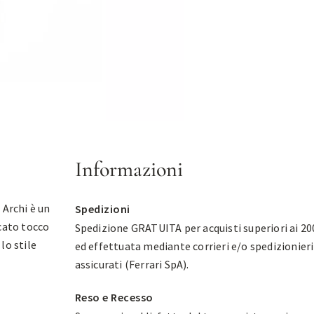
Informazioni
 Archi è un
Spedizioni
icato tocco
Spedizione GRATUITA per acquisti superiori ai 20
 lo stile
ed effettuata mediante corrieri e/o spedizionieri
assicurati (Ferrari SpA).
Reso e Recesso