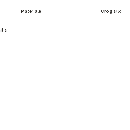
Materiale
Oro giallo
il a