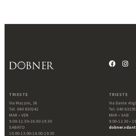
TRIESTE
TRIESTE
Via Mazzini, 38
Via Dante Aligh
Tel. 040 630242
Tel. 040 6329
MAR • VEN
MAR • SAB
9.00-12.30•16.00-19.30
9.00-12.30 • 1
SABATO
dobner.vdant
10.00-13.00•16.00-19.30