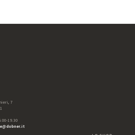
ieri, 7
51
6.00-19.30
e@dobner.it