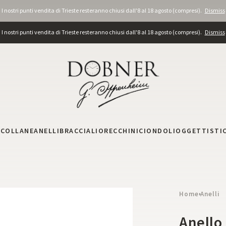
I nostri punti vendita di Trieste resteranno chiusi dall'8 al 18 agosto (compresi).
Dismiss
I nostri punti vendita di Trieste resteranno chiusi dall'8 al 18 agosto (compresi).
Dismiss
I
COLLANE
ANELLI
BRACCIALI
ORECCHINI
CIONDOLI
OGGETTISTI
Home
Anelli
›
Anello