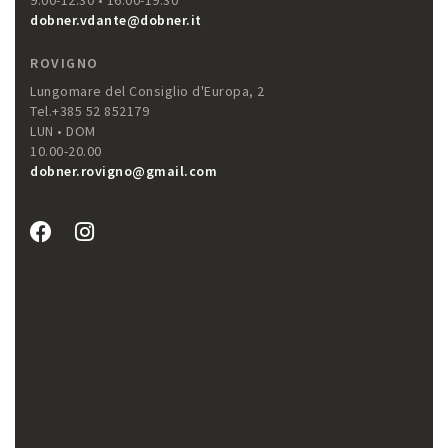
9.00-12.30 • 16.00-19.30
dobner.vdante@dobner.it
ROVIGNO
Lungomare del Consiglio d'Europa, 2
Tel.+385 52 852179
LUN • DOM
10.00-20.00
dobner.rovigno@gmail.com