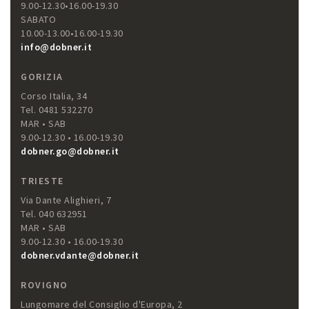
9.00-12.30•16.00-19.30
SABATO
10.00-13.00•16.00-19.30
info@dobner.it
GORIZIA
Corso Italia, 34
Tel. 0481 532270
MAR • SAB
9.00-12.30 • 16.00-19.30
dobner.go@dobner.it
TRIESTE
Via Dante Alighieri, 7
Tel. 040 632951
MAR • SAB
9.00-12.30 • 16.00-19.30
dobner.vdante@dobner.it
ROVIGNO
Lungomare del Consiglio d'Europa, 2