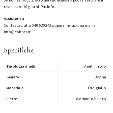
Se non sei soddisfatto del tuo acquisto puoi effettuare il
reso entro 10 giorni.
Più info.
.
Assistenza
Contattaci allo 040 630242 oppure inviaci una mail a
info@dobner.it
Specifiche
Tipologia anelli
Anelli in oro
Genere
Donna
Materiale
Oro giallo
Pietre
diamante bianco