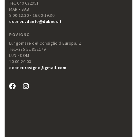
Tel. 040 632951
MAR • SAB
9.00-12.30 • 16.00-19.30
dobner.vdante@dobner.it
ROVIGNO
Lungomare del Consiglio d'Europa, 2
Tel.+385 52 852179
LUN • DOM
10.00-20.00
dobner.rovigno@gmail.com