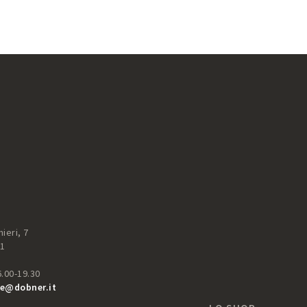
ieri, 7
51
6.00-19.30
e@dobner.it