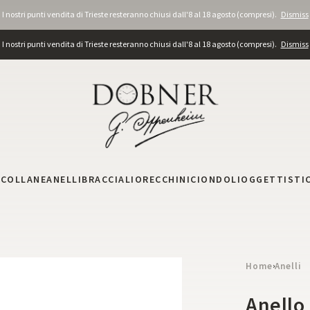
I nostri punti vendita di Trieste resteranno chiusi dall'8 al 18 agosto (compresi).
Dismiss
I nostri punti vendita di Trieste resteranno chiusi dall'8 al 18 agosto (compresi).
Dismiss
I
COLLANE
ANELLI
BRACCIALI
ORECCHINI
CIONDOLI
OGGETTISTI
Home
Anelli
›
Anello