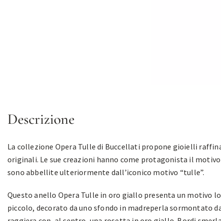
Descrizione
La collezione Opera Tulle di Buccellati propone gioielli raffina
originali. Le sue creazioni hanno come protagonista il motivo
sono abbellite ulteriormente dall’iconico motivo “tulle”.
Questo anello Opera Tulle in oro giallo presenta un motivo l
piccolo, decorato da uno sfondo in madreperla sormontato da
raggiera con, al centro, una rosetta in oro giallo. Bordi smerla