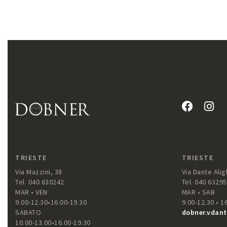
TRIESTE
TRIESTE
Via Mazzini, 38
Via Dante Aligh
Tel. 040 630242
Tel. 040 6329
MAR • VEN
MAR • SAB
9.00-12.30•16.00-19.30
9.00-12.30 • 1
SABATO
dobner.vdant
10.00-13.00•16.00-19.30