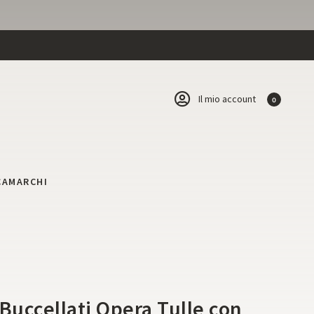
Il mio account
0
CA
MARCHI
 Buccellati Opera Tulle con