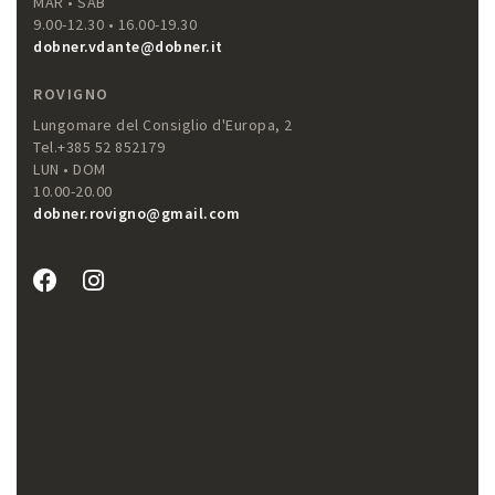
MAR • SAB
9.00-12.30 • 16.00-19.30
dobner.vdante@dobner.it
ROVIGNO
Lungomare del Consiglio d'Europa, 2
Tel.+385 52 852179
LUN • DOM
10.00-20.00
dobner.rovigno@gmail.com