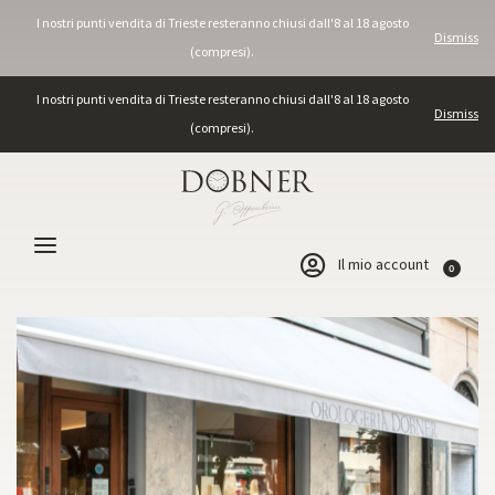
I nostri punti vendita di Trieste resteranno chiusi dall'8 al 18 agosto
Dismiss
(compresi).
I nostri punti vendita di Trieste resteranno chiusi dall'8 al 18 agosto
Dismiss
(compresi).
Il mio account
0