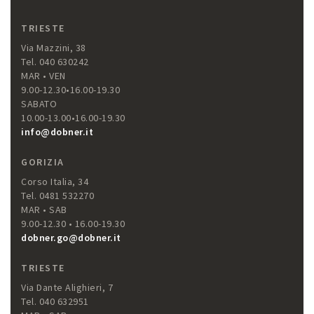
TRIESTE
Via Mazzini, 38
Tel. 040 630242
MAR • VEN
9.00-12.30•16.00-19.30
SABATO
10.00-13.00•16.00-19.30
info@dobner.it
GORIZIA
Corso Italia, 34
Tel. 0481 532270
MAR • SAB
9.00-12.30 • 16.00-19.30
dobner.go@dobner.it
TRIESTE
Via Dante Alighieri, 7
Tel. 040 632951