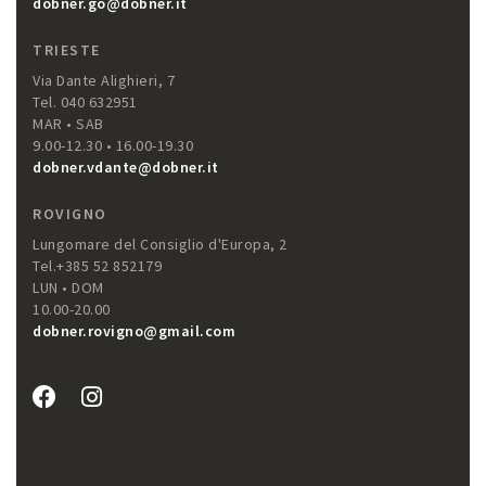
dobner.go@dobner.it
TRIESTE
Via Dante Alighieri, 7
Tel. 040 632951
MAR • SAB
9.00-12.30 • 16.00-19.30
dobner.vdante@dobner.it
ROVIGNO
Lungomare del Consiglio d'Europa, 2
Tel.+385 52 852179
LUN • DOM
10.00-20.00
dobner.rovigno@gmail.com