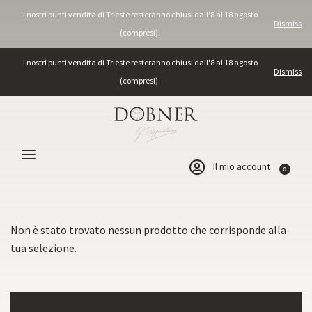
I nostri punti vendita di Trieste resteranno chiusi dall'8 al 18 agosto
Dismiss
(compresi).
I nostri punti vendita di Trieste resteranno chiusi dall'8 al 18 agosto
Dismiss
(compresi).
Il mio account
0
Collane bollicine
Non è stato trovato nessun prodotto che corrisponde alla
tua selezione.